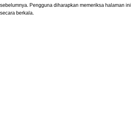
sebelumnya. Pengguna diharapkan memeriksa halaman ini
secara berkala.