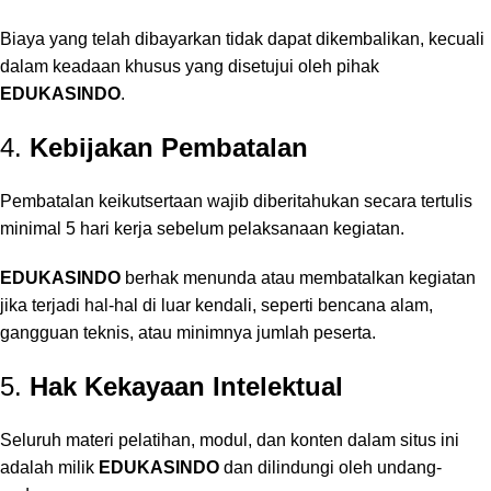
Biaya yang telah dibayarkan tidak dapat dikembalikan, kecuali
dalam keadaan khusus yang disetujui oleh pihak
EDUKASINDO
.
4.
Kebijakan Pembatalan
Pembatalan keikutsertaan wajib diberitahukan secara tertulis
minimal 5 hari kerja sebelum pelaksanaan kegiatan.
EDUKASINDO
berhak menunda atau membatalkan kegiatan
jika terjadi hal-hal di luar kendali, seperti bencana alam,
gangguan teknis, atau minimnya jumlah peserta.
5.
Hak Kekayaan Intelektual
Seluruh materi pelatihan, modul, dan konten dalam situs ini
adalah milik
EDUKASINDO
dan dilindungi oleh undang-