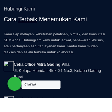
Hubungi Kami
Cara
Terbaik
Menemukan Kami
Kami siap melayani kebutuhan pelatihan, bimtek, dan konsultasi
SDM Anda. Hubungi tim kami untuk jadwal, penawaran khusus,
atau pertanyaan seputar layanan kami. Kantor kami mudah
diakses dan selalu terbuka untuk kolaborasi.
Ceka Office Mitra Gading Villa
Jl. Kelapa Hibrida I Blok G1 No.3, Kelapa Gading
Barat
Jakarta Utara 14240
Chat WA
info@edukasindotraining.co.id