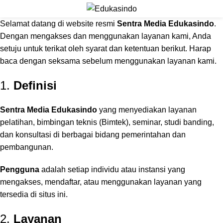
Selamat datang di website resmi
Sentra Media Edukasindo
.
Dengan mengakses dan menggunakan layanan kami, Anda
setuju untuk terikat oleh syarat dan ketentuan berikut. Harap
baca dengan seksama sebelum menggunakan layanan kami.
1.
Definisi
Sentra Media Edukasindo
yang menyediakan layanan
pelatihan, bimbingan teknis (Bimtek), seminar, studi banding,
dan konsultasi di berbagai bidang pemerintahan dan
pembangunan.
Pengguna
adalah setiap individu atau instansi yang
mengakses, mendaftar, atau menggunakan layanan yang
tersedia di situs ini.
2.
Layanan