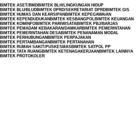
BIMTEK ASET/BMD
BIMTEK BLH/LINGKUNGAN HIDUP
BIMTEK BLU/BLUD
BIMTEK DPRD/SEKRETARIAT DPRD
BIMTEK GIS
BIMTEK HUMAS DAN KEARSIPAN
BIMTEK KEPEGAWAIAN
BIMTEK KEPENDUDUKAN
BIMTEK KESBANGPOL
BIMTEK KEUANGAN
BIMTEK KOMINFO
BIMTEK PARIWISATA
BIMTEK PBJ/BARJAS
BIMTEK PEMADAM KEBAKARAN/DAMKAR
BIMTEK PEMERINTAHAN
BIMTEK PEMERINTAHAN DESA
BIMTEK PENANAMAN MODAL
BIMTEK PERHUBUNGAN
BIMTEK PERPAJAKAN
BIMTEK PERTAMBANGAN
BIMTEK PERTANAHAN
BIMTEK RUMAH SAKIT/PUSKESMAS
BIMTEK SATPOL PP
BIMTEK TATA RUANG
BIMTEK KETENAGAKERJAAN
BIMTEK LAINNYA
BIMTEK PROTOKOLER