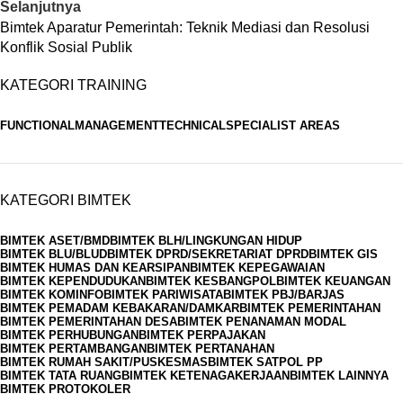
Selanjutnya
Bimtek Aparatur Pemerintah: Teknik Mediasi dan Resolusi
Konflik Sosial Publik
KATEGORI TRAINING
FUNCTIONAL
MANAGEMENT
TECHNICAL
SPECIALIST AREAS
KATEGORI BIMTEK
BIMTEK ASET/BMD
BIMTEK BLH/LINGKUNGAN HIDUP
BIMTEK BLU/BLUD
BIMTEK DPRD/SEKRETARIAT DPRD
BIMTEK GIS
BIMTEK HUMAS DAN KEARSIPAN
BIMTEK KEPEGAWAIAN
BIMTEK KEPENDUDUKAN
BIMTEK KESBANGPOL
BIMTEK KEUANGAN
BIMTEK KOMINFO
BIMTEK PARIWISATA
BIMTEK PBJ/BARJAS
BIMTEK PEMADAM KEBAKARAN/DAMKAR
BIMTEK PEMERINTAHAN
BIMTEK PEMERINTAHAN DESA
BIMTEK PENANAMAN MODAL
BIMTEK PERHUBUNGAN
BIMTEK PERPAJAKAN
BIMTEK PERTAMBANGAN
BIMTEK PERTANAHAN
BIMTEK RUMAH SAKIT/PUSKESMAS
BIMTEK SATPOL PP
BIMTEK TATA RUANG
BIMTEK KETENAGAKERJAAN
BIMTEK LAINNYA
BIMTEK PROTOKOLER