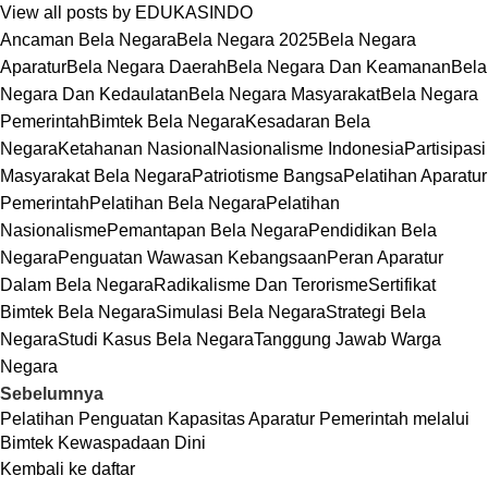
View all posts by EDUKASINDO
Ancaman Bela Negara
Bela Negara 2025
Bela Negara
Aparatur
Bela Negara Daerah
Bela Negara Dan Keamanan
Bela
Negara Dan Kedaulatan
Bela Negara Masyarakat
Bela Negara
Pemerintah
Bimtek Bela Negara
Kesadaran Bela
Negara
Ketahanan Nasional
Nasionalisme Indonesia
Partisipasi
Masyarakat Bela Negara
Patriotisme Bangsa
Pelatihan Aparatur
Pemerintah
Pelatihan Bela Negara
Pelatihan
Nasionalisme
Pemantapan Bela Negara
Pendidikan Bela
Negara
Penguatan Wawasan Kebangsaan
Peran Aparatur
Dalam Bela Negara
Radikalisme Dan Terorisme
Sertifikat
Bimtek Bela Negara
Simulasi Bela Negara
Strategi Bela
Negara
Studi Kasus Bela Negara
Tanggung Jawab Warga
Negara
Sebelumnya
Pelatihan Penguatan Kapasitas Aparatur Pemerintah melalui
Bimtek Kewaspadaan Dini
Kembali ke daftar