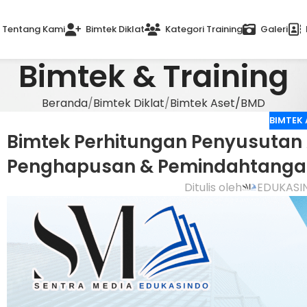
Tentang Kami
Bimtek Diklat
Kategori Training
Galeri
Bimtek & Training
Beranda
Bimtek Diklat
Bimtek Aset/BMD
BIMTEK
Bimtek Perhitungan Penyusutan 
Penghapusan & Pemindahtangan
Efisiensi dan Transparansi Peng
Ditulis oleh
EDUKASI