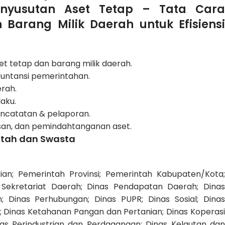
enyusutan Aset Tetap – Tata Cara
arang Milik Daerah untuk Efisiensi
t tetap dan barang milik daerah.
kuntansi pemerintahan.
rah.
aku.
ncatatan & pelaporan.
usan, dan pemindahtanganan aset.
intah dan Swasta
n; Pemerintah Provinsi; Pemerintah Kabupaten/Kota;
 Sekretariat Daerah; Dinas Pendapatan Daerah; Dinas
; Dinas Perhubungan; Dinas PUPR; Dinas Sosial; Dinas
f; Dinas Ketahanan Pangan dan Pertanian; Dinas Koperasi
as Perindustrian dan Perdagangan; Dinas Kelautan dan