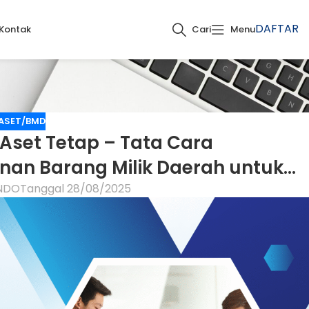
DAFTAR
Kontak
Cari
Menu
 ASET/BMD
Aset Tetap – Tata Cara
an Barang Milik Daerah untuk
elolaan Aset
NDO
Tanggal 28/08/2025