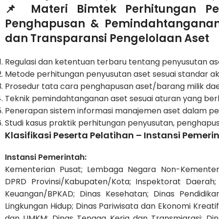
📌 Materi Bimtek Perhitungan P
Penghapusan & Pemindahtanganan B
dan Transparansi Pengelolaan Aset
Regulasi dan ketentuan terbaru tentang penyusutan ase
Metode perhitungan penyusutan aset sesuai standar a
Prosedur tata cara penghapusan aset/barang milik dae
Teknik pemindahtanganan aset sesuai aturan yang berl
Penerapan sistem informasi manajemen aset dalam pe
Studi kasus praktik perhitungan penyusutan, penghap
Klasifikasi Peserta Pelatihan – Instansi Pemer
Instansi Pemerintah:
Kementerian Pusat; Lembaga Negara Non-Kementeria
DPRD Provinsi/Kabupaten/Kota; Inspektorat Daerah;
Keuangan/BPKAD; Dinas Kesehatan; Dinas Pendidikan
Lingkungan Hidup; Dinas Pariwisata dan Ekonomi Kreati
dan UMKM; Dinas Tenaga Kerja dan Transmigrasi; Din