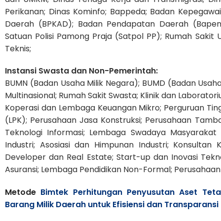
Perikanan; Dinas Kominfo; Bappeda; Badan Kepegawa
Daerah (BPKAD); Badan Pendapatan Daerah (Bapen
Satuan Polisi Pamong Praja (Satpol PP); Rumah Saki
Teknis;
Instansi Swasta dan Non-Pemerintah:
BUMN (Badan Usaha Milik Negara); BUMD (Badan Usaha 
Multinasional; Rumah Sakit Swasta; Klinik dan Laborat
Koperasi dan Lembaga Keuangan Mikro; Perguruan Ting
(LPK); Perusahaan Jasa Konstruksi; Perusahaan Tamb
Teknologi Informasi; Lembaga Swadaya Masyarakat (
Industri; Asosiasi dan Himpunan Industri; Konsult
Developer dan Real Estate; Start-up dan Inovasi Tekn
Asuransi; Lembaga Pendidikan Non-Formal; Perusahaan
Metode
Bimtek Perhitungan Penyusutan Aset Te
Barang Milik Daerah untuk Efisiensi dan Transparansi