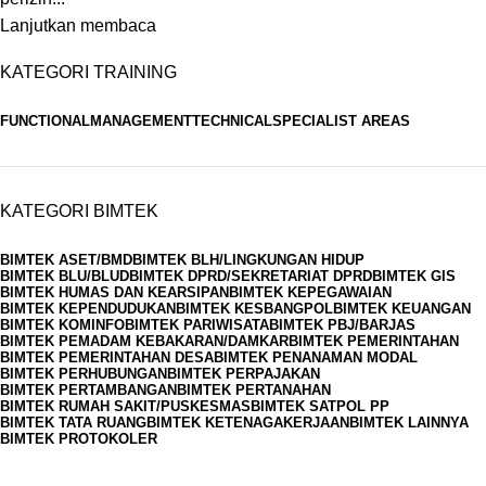
Lanjutkan membaca
KATEGORI TRAINING
FUNCTIONAL
MANAGEMENT
TECHNICAL
SPECIALIST AREAS
KATEGORI BIMTEK
BIMTEK ASET/BMD
BIMTEK BLH/LINGKUNGAN HIDUP
BIMTEK BLU/BLUD
BIMTEK DPRD/SEKRETARIAT DPRD
BIMTEK GIS
BIMTEK HUMAS DAN KEARSIPAN
BIMTEK KEPEGAWAIAN
BIMTEK KEPENDUDUKAN
BIMTEK KESBANGPOL
BIMTEK KEUANGAN
BIMTEK KOMINFO
BIMTEK PARIWISATA
BIMTEK PBJ/BARJAS
BIMTEK PEMADAM KEBAKARAN/DAMKAR
BIMTEK PEMERINTAHAN
BIMTEK PEMERINTAHAN DESA
BIMTEK PENANAMAN MODAL
BIMTEK PERHUBUNGAN
BIMTEK PERPAJAKAN
BIMTEK PERTAMBANGAN
BIMTEK PERTANAHAN
BIMTEK RUMAH SAKIT/PUSKESMAS
BIMTEK SATPOL PP
BIMTEK TATA RUANG
BIMTEK KETENAGAKERJAAN
BIMTEK LAINNYA
BIMTEK PROTOKOLER