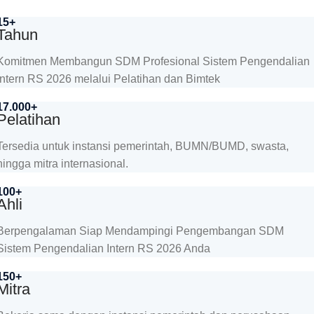
15+
Tahun
Komitmen Membangun SDM Profesional Sistem Pengendalian
Intern RS 2026 melalui Pelatihan dan Bimtek
17.000+
Pelatihan
Tersedia untuk instansi pemerintah, BUMN/BUMD, swasta,
hingga mitra internasional.
100+
Ahli
Berpengalaman Siap Mendampingi Pengembangan SDM
Sistem Pengendalian Intern RS 2026 Anda
150+
Mitra