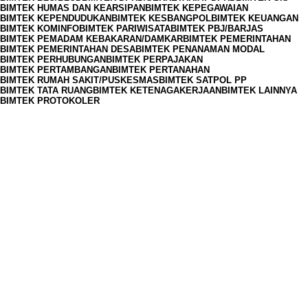
BIMTEK HUMAS DAN KEARSIPAN
BIMTEK KEPEGAWAIAN
BIMTEK KEPENDUDUKAN
BIMTEK KESBANGPOL
BIMTEK KEUANGAN
BIMTEK KOMINFO
BIMTEK PARIWISATA
BIMTEK PBJ/BARJAS
BIMTEK PEMADAM KEBAKARAN/DAMKAR
BIMTEK PEMERINTAHAN
BIMTEK PEMERINTAHAN DESA
BIMTEK PENANAMAN MODAL
BIMTEK PERHUBUNGAN
BIMTEK PERPAJAKAN
BIMTEK PERTAMBANGAN
BIMTEK PERTANAHAN
BIMTEK RUMAH SAKIT/PUSKESMAS
BIMTEK SATPOL PP
BIMTEK TATA RUANG
BIMTEK KETENAGAKERJAAN
BIMTEK LAINNYA
BIMTEK PROTOKOLER