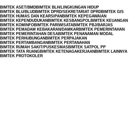
BIMTEK ASET/BMD
BIMTEK BLH/LINGKUNGAN HIDUP
BIMTEK BLU/BLUD
BIMTEK DPRD/SEKRETARIAT DPRD
BIMTEK GIS
BIMTEK HUMAS DAN KEARSIPAN
BIMTEK KEPEGAWAIAN
BIMTEK KEPENDUDUKAN
BIMTEK KESBANGPOL
BIMTEK KEUANGAN
BIMTEK KOMINFO
BIMTEK PARIWISATA
BIMTEK PBJ/BARJAS
BIMTEK PEMADAM KEBAKARAN/DAMKAR
BIMTEK PEMERINTAHAN
BIMTEK PEMERINTAHAN DESA
BIMTEK PENANAMAN MODAL
BIMTEK PERHUBUNGAN
BIMTEK PERPAJAKAN
BIMTEK PERTAMBANGAN
BIMTEK PERTANAHAN
BIMTEK RUMAH SAKIT/PUSKESMAS
BIMTEK SATPOL PP
BIMTEK TATA RUANG
BIMTEK KETENAGAKERJAAN
BIMTEK LAINNYA
BIMTEK PROTOKOLER