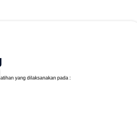
6
g
tihan yang dilaksanakan pada :