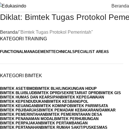
Beranda
Diklat: Bimtek Tugas Protokol Peme
Beranda
"Bimtek Tugas Protokol Pemerintah"
KATEGORI TRAINING
FUNCTIONAL
MANAGEMENT
TECHNICAL
SPECIALIST AREAS
KATEGORI BIMTEK
BIMTEK ASET/BMD
BIMTEK BLH/LINGKUNGAN HIDUP
BIMTEK BLU/BLUD
BIMTEK DPRD/SEKRETARIAT DPRD
BIMTEK GIS
BIMTEK HUMAS DAN KEARSIPAN
BIMTEK KEPEGAWAIAN
BIMTEK KEPENDUDUKAN
BIMTEK KESBANGPOL
BIMTEK KEUANGAN
BIMTEK KOMINFO
BIMTEK PARIWISATA
BIMTEK PBJ/BARJAS
BIMTEK PEMADAM KEBAKARAN/DAMKAR
BIMTEK PEMERINTAHAN
BIMTEK PEMERINTAHAN DESA
BIMTEK PENANAMAN MODAL
BIMTEK PERHUBUNGAN
BIMTEK PERPAJAKAN
BIMTEK PERTAMBANGAN
BIMTEK PERTANAHAN
BIMTEK RUMAH SAKIT/PUSKESMAS