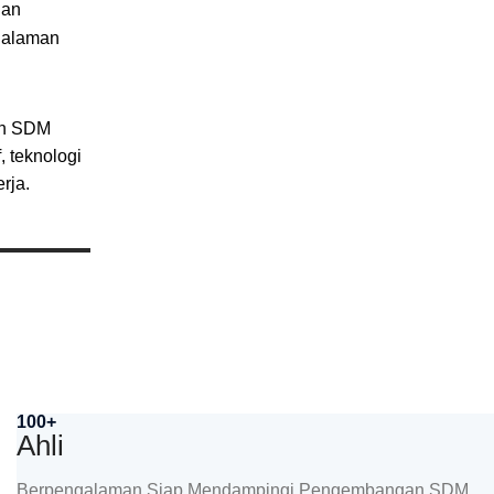
han
ngalaman
an SDM
, teknologi
rja.
100+
Ahli
Berpengalaman Siap Mendampingi Pengembangan SDM